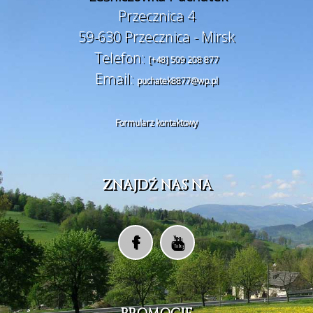
Przecznica 4
59-630 Przecznica - Mirsk
Telefon:
[+48] 509 208 877
Email:
puchatek8877@wp.pl
Formularz kontaktowy
ZNAJDŹ NAS NA