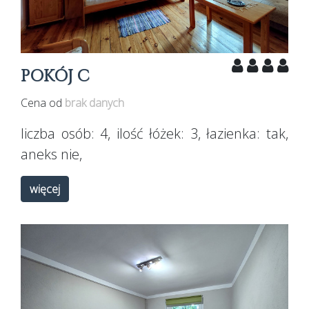
POKÓJ C
Cena od
brak danych
liczba osób:
4
, ilość łóżek:
3
, łazienka:
tak
,
aneks
nie
,
więcej