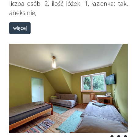
liczba osób:
2
, ilość łóżek:
1
, łazienka:
tak
,
aneks
nie
,
więcej