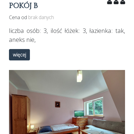
POKÓJ B
Cena od
brak danych
liczba osób:
3
, ilość łóżek:
3
, łazienka:
tak
,
aneks
nie
,
więcej