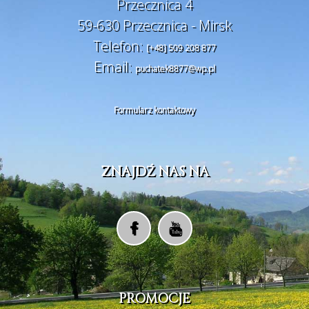
Przecznica 4
59-630 Przecznica - Mirsk
Telefon:
[+48] 509 208 877
Email:
puchatek8877@wp.pl
Formularz kontaktowy
ZNAJDŹ NAS NA
PROMOCJE