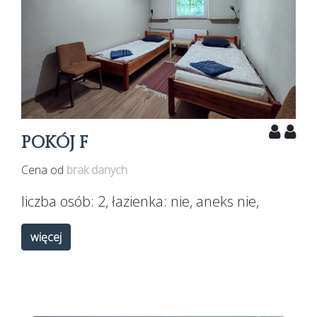
POKÓJ F
Cena od
brak danych
liczba osób:
2
, łazienka:
nie
, aneks
nie
,
więcej