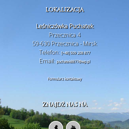
LOKALIZACJA
Leśniczówka Puchatek
Przecznica 4
59-630 Przecznica - Mirsk
Telefon:
[+48] 509 208 877
Email:
puchatek8877@wp.pl
Formularz kontaktowy
ZNAJDŹ NAS NA